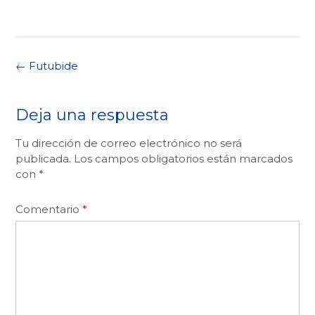
Navegación
←
Futubide
de
la
entrada
Deja una respuesta
Tu dirección de correo electrónico no será
publicada.
Los campos obligatorios están marcados
con
*
Comentario
*