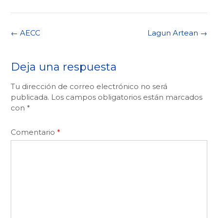
Navegación
←
AECC
Lagun Artean
→
de
la
entrada
Deja una respuesta
Tu dirección de correo electrónico no será
publicada.
Los campos obligatorios están marcados
con
*
Comentario
*