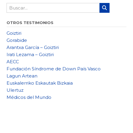
OTROS TESTIMONIOS
Goiztiri
Gorabide
Arantxa García – Goiztiri
Irati Lezama – Goiztiri
AECC
Fundación Síndrome de Down País Vasco
Lagun Artean
Euskalerriko Eskautak Bizkaia
Ulertuz
Médicos del Mundo